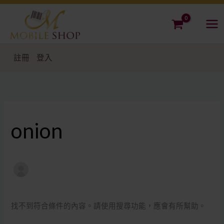
跳
搜
至
尋
主
關
要
鍵
註冊
登入
內
字:
容
onion
找不到符合條件的內容。請使用搜尋功能，應會有所幫助。