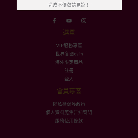
mail:333@mshop-g.com
造成不便敬請見諒！
選單
VIP服務專區
世界各國esim
海外限定商品
註冊
登入
會員專區
隱私權保護政策
個人資料蒐集告知聲明
服務使用條款