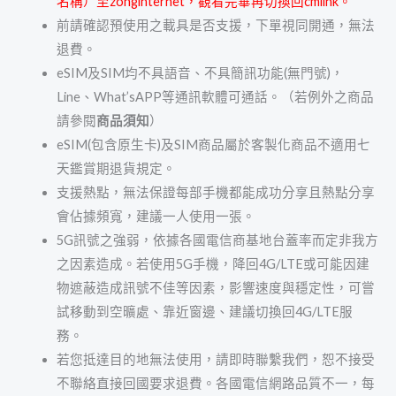
名稱）至zonginternet，觀看完畢再切換回cmlink。
前請確認預使用之載具是否支援，下單視同開通，無法
退費。
eSIM及SIM均不具語音、不具
簡訊功能(無門號)，
Line、What’sAPP等通訊軟體可通話。（
若例外之商品
請參閱
商品須知
）
eSIM(包含原生卡)及SIM商品屬於客製化商品不適用七
天鑑賞期退貨規定。
支援熱點，無法保證每部手機都能成功分享且熱點分享
會佔據頻寬，建議一人使用一張。
5G訊號之強弱，依據各國電信商基地台蓋率而定非我方
之因素造成。若使用5G手機，降回4G/LTE或可能因建
物遮蔽造成訊號不佳等因素，影響速度與穩定性，可嘗
試移動到空曠處、靠近窗邊、建議切換回4G/LTE服
務。
若您抵達目的地無法使用，請即時聯繫我們，恕不接受
不聯絡直接回國要求退費。各國電信網路品質不一，每