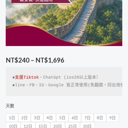
NT$1,696
(可
用
TikTok)
數
量
NT$
240
–
NT$
1,696
◆
支援Tiktok
、ChatGpt (ios26以上版本）

天數
1日
2日
3日
4日
5日
6日
7日
8日
9日
10日
12日
15日
20日
25日
30日