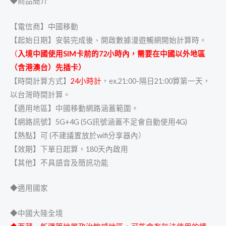
◆商品簡介
【電信商】中國移動
【起始日期】
安裝完成後、開啟數據漫遊觸網開始計算時。
（
入
境中國使用SIM卡前的72小時內，需要在中國以外地區
（含港澳台）先插卡）
【時間計算方式】
24小時計
，
ex.21:00-隔日21:00算第一天，
以台灣時間計算。
【適用地區】中國移動網路涵蓋範圍
。
【網路訊號】5G+4G (5G訊號涵蓋不足會自動使用4G)
【熱點】可 (不建議置放於wifi分享器內）
【效期】下單日起算，180天內啟用
【其他】不具語音及簡訊功能
◆適用國家
◆中國大陸全境