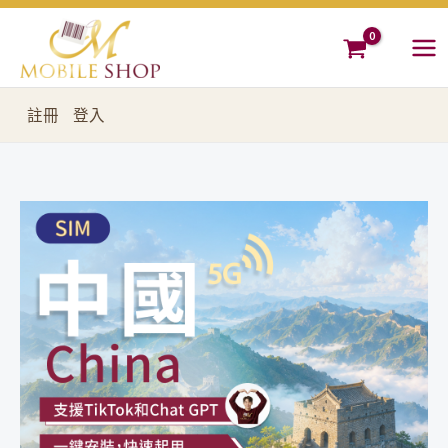
跳
至
主
要
註冊
登入
內
容
(下
價
架)SIM
格
中
國
範
上
圍：
網
NT$240
1-
30
到
日