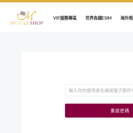
跳
至
VIP服務專區
世界各國ESIM
海外限
主
要
內
容